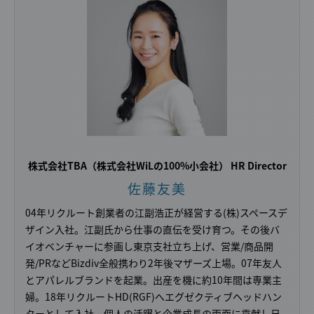
株式会社TBA
（株式会社WiLの100%小会社）
HR Director
佐藤友美
04年リクルート創業者の江副浩正が経営する(株)スペースデ
ザイン入社。江副氏から仕事の直伝を受け育つ。その後バ
イオベンチャーに参画し東京支社立ち上げ、営業/商品開
発/PRなどBizdiv全般携わり2年後マザーズ上場。07年友人
とアパレルブランドを起業。出産を機に約10年間は専業主
婦。18年リクルートHD(RGF)へエグゼクティブヘッドハン
ターとして入社。個人の活躍と企業成長の両面に貢献し日