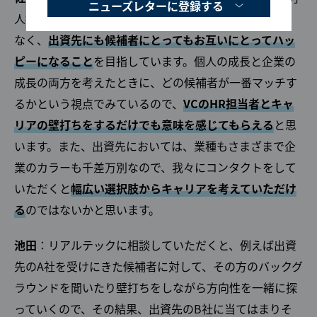
ニューズレターに登録する
人採用しなければならない」といったKPIがあるのでは
なく、
出資先にも候補者にとってもお互いにとってハッ
ピーになること
を目指しています。個人の成長と企業の
成長の両方を考えたときに、どの候補者が一番マッチす
るかという視点でみているので、
VCのHR担当者とキャ
リアの壁打ちをするだけでも意味を感じてもらえる
と思
います。また、出資先においては、業種もさまざまで企
業のカラーも千差万別なので、我々にコンタクトをして
いただくと
幅広い選択肢からキャリアを考えていただけ
る
のではないかと思います。
池田
：リアルテックに相談していただくと、例えば出資
先のA社を受けにきた候補者に対して、その方のバックグ
ラウンドを聞いたり壁打ちをしながら方向性を一緒に探
っていくので、その結果、出資先のB社に当てはまりそ