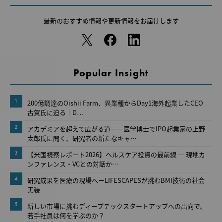
最新のおすすめ情報や
更新情報をお届けします
Popular Insight
1
200億調達のOishii Farm、異業種からDay1海外起業したCEO
古賀氏に迫る｜D…
2
アカデミアを超えて広がる道──医学博士でIPO起業家の上野
太郎氏に聞く、研究者の新たなキャ…
3
【米国視察レポート2026】ヘルスケア投資の最前線 ─ 現地カ
ンファレンス・VCとの対話か…
4
研究成果を医療の現場へーLIFESCAPESが挑むBMI技術の社会
実装
5
新しい市場に挑むディープテックスタートアップへの出向で、
若手社員は何を学ぶのか？