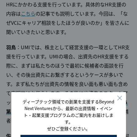
HRにかかわる支援を行っています。具体的なHR支援の
内容は
こちら
の記事でも説明しています。今回は、「な
ぜVCにキャリア相談をしたほうが良いのか」を皆さんに
聞いていきたいと思います。
羽鳥
：UMIでは、株主として経営支援の一環としてHR支
援を行っています。UMIの場合、出資先のHR支援をする
際に、まずは私たちのほうで最初に候補者の面談を行
い、その後出資先にお繋ぎするというケースが多いで
す。まず私たちが出資先の情報を良い面も悪い面も含め
て客観的にお伝えします。その後に出資先のスタートア
ップのメンバーと面会するという流れです。
株主という
ディープテック領域での創業を支援するBeyond
Next Venturesから、最新の出資情報・イベン
第三者視点から、出資先の情報が聞ける
というのは候補
ト・起業支援プログラムのご案内をお届けしま
者にとっては良いのではないかと思います。
す。
ぜひご登録ください。
佐藤
：VCは出資先の事業成長を一番に求めており、「何