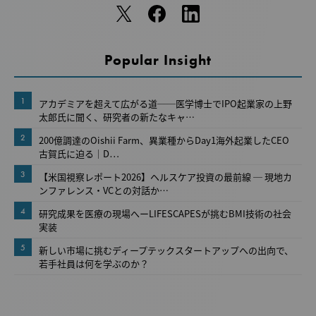
Popular Insight
1
アカデミアを超えて広がる道──医学博士でIPO起業家の上野
太郎氏に聞く、研究者の新たなキャ…
2
200億調達のOishii Farm、異業種からDay1海外起業したCEO
古賀氏に迫る｜D…
3
【米国視察レポート2026】ヘルスケア投資の最前線 ─ 現地カ
ンファレンス・VCとの対話か…
4
研究成果を医療の現場へーLIFESCAPESが挑むBMI技術の社会
実装
5
新しい市場に挑むディープテックスタートアップへの出向で、
若手社員は何を学ぶのか？