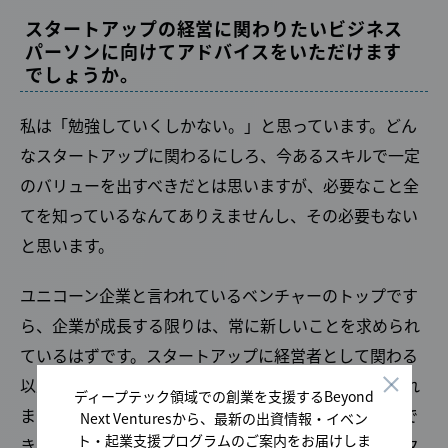
スタートアップの経営に関わりたいビジネス
パーソンに向けてアドバイスをいただけます
でしょうか。
私は「勉強していくしかない。」と思っています。どん
なスタートアップに関わるにしろ、今あるスキルで一定
のバリューを出すべきだとは思いますが、必要なこと全
てを知っているなんてありえませんし、その必要もない
と思います。
ユニコーン企業と言われているベンチャーのトップです
ら、企業が成長する限りは、常に新しいことを求められ
ているはずです。スタートアップに経営者として関わる
以上、どこかのタイミングで必ずストレッチが求められ
ディープテック領域での創業を支援するBeyond
ます。「知らないからできない、やったことないからで
Next Venturesから、最新の出資情報・イベン
ト・起業支援プログラムのご案内をお届けしま
きない」と思ってしまうこと自体が、もしかしたらスタ