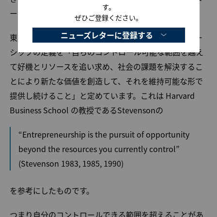
す。
ートアップに不向きなのかもしれません。
ぜひご登録ください。
ニューズレターに登録する
東京大学で受け持っている授業では、アントレプレナー
シップの定義を「自らのコントロール可能な範囲を越え
て好機とリソースを追い求め、社会の課題を解決するこ
とにより新たな価値を創造して、それを維持可能な形で
提供し続けること」と定めています。これは Harvard
Business School の教授であるStevensonの
“Entrepreneurship is the pursuit of opportunity
beyond the resources you currently control”
(Stevenson 1983, 1985, 1990)
を参考にしたものです。
つまり自分のコントロールできる範囲を超えることがあ