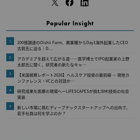
Popular Insight
1
200億調達のOishii Farm、異業種からDay1海外起業したCEO
古賀氏に迫る｜D…
2
アカデミアを超えて広がる道──医学博士でIPO起業家の上野
太郎氏に聞く、研究者の新たなキャ…
3
【米国視察レポート2026】ヘルスケア投資の最前線 ─ 現地カ
ンファレンス・VCとの対話か…
4
研究成果を医療の現場へーLIFESCAPESが挑むBMI技術の社会
実装
5
新しい市場に挑むディープテックスタートアップへの出向で、
若手社員は何を学ぶのか？