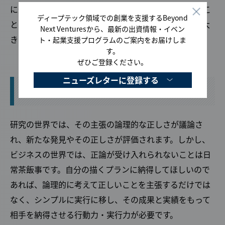
に逃げた」というような心ない言葉を投げかけられるこ
ディープテック領域での創業を支援するBeyond
ともあります。この主の戦いは、注目を集めた時こそ大
Next Venturesから、最新の出資情報・イベン
きくなり、成功を掴んだその後にも続きます。
ト・起業支援プログラムのご案内をお届けしま
す。
ぜひご登録ください。
ニューズレターに登録する
7. 論理の正しさよりも実行力
研究の世界では、その主張の論理的な正しさが議論さ
れ、新たな発見やその正しさが評価されます。しかし、
ビジネスの世界では、正論が受け入れられないことは日
常茶飯事です。自分の描くプランに納得してほしいので
あれば、論理的に考えて正しいことを主張するだけでは
なく、シンプルに実行に移し、その成果と実績をもって
相手を納得させる行動力・実行力が必要です。