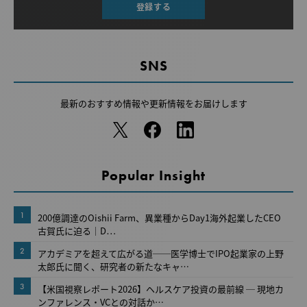
登録する
SNS
最新のおすすめ情報や
更新情報をお届けします
Popular Insight
1
200億調達のOishii Farm、異業種からDay1海外起業したCEO
古賀氏に迫る｜D…
2
アカデミアを超えて広がる道──医学博士でIPO起業家の上野
太郎氏に聞く、研究者の新たなキャ…
3
【米国視察レポート2026】ヘルスケア投資の最前線 ─ 現地カ
ンファレンス・VCとの対話か…