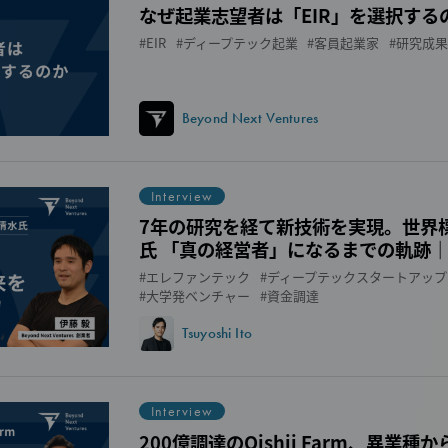
なぜ起業志望者は「EIR」を選択する
EIR
ディープテック起業
客員起業家
研究成果
Beyond Next Ventures
Interview
7年の研究を経て新技術を実現。世界
氏 「真の経営者」になるまでの軌跡
エレファンテック
ディープテックスタートアップ
大学発ベンチャー
資金調達
Tsuyoshi Ito
Interview
200億調達のOishii Farm、異業種