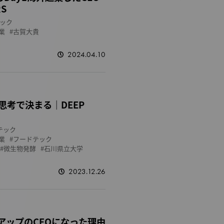
RS
ック
業
古賀大貴
2024.04.10
考で決まる｜DEEP
テック
業
フードテック
微生物発酵
石川県立大学
2023.12.26
アップのCEOになった理由