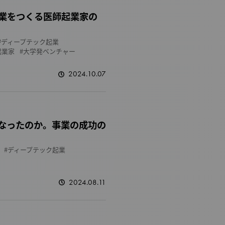
業をつくる医師起業家の
ディープテック起業
起業家
大学発ベンチャー
2024.10.07
なったのか。事業の成功の
ディープテック起業
2024.08.11