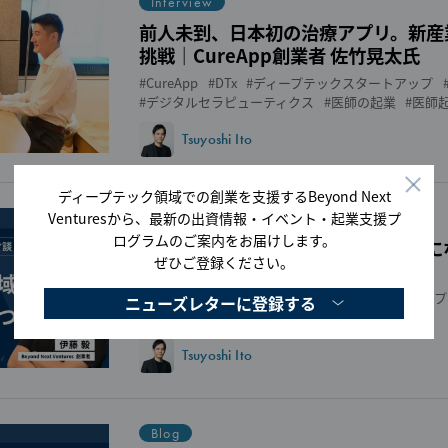
Interview
前人未到、日本初の治療アプリ。新産
挑戦｜CureApp創業者 佐竹晃太氏
CureApp
DTx
ディープテックスタートアップ
デジタルセラピューティクス
医師の起業
医師
Tsuyoshi Ito
ディープテック領域での創業を支援するBeyond Next
Venturesから、最新の出資情報・イベント・起業支援プ
Interview
ログラムのご案内をお届けします。
私たちはなぜディープテック起業家に
ぜひご登録ください。
先にある、研究への想いとは
エレファンテック
ディープテックスタートアップ
ニューズレターに登録する
大学発ベンチャー
Tsuyoshi Ito
Blog