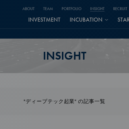
ABOUT
TEAM
PORTFOLIO
INSIGHT
RECRUIT
INVESTMENT
INCUBATION
STA
INSIGHT
"ディープテック起業" の記事一覧