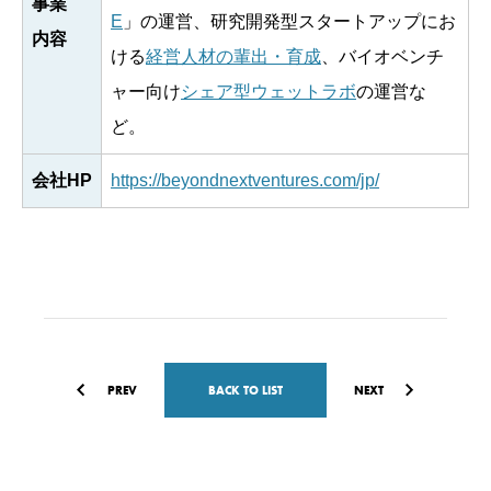
事業
E
」の運営、研究開発型スタートアップにお
内容
ける
経営人材の輩出・育成
、バイオベンチ
ャー向け
シェア型ウェットラボ
の運営な
ど。
会社HP
https://beyondnextventures.com/jp/
PREV
BACK TO LIST
NEXT