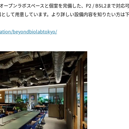
ープンラボスペースと個室を完備した、P2 / BSL2まで対応
器として用意しています。より詳しい設備内容を知りたい方は
bation/beyondbiolabtokyo/
ディープテック領域での創業を支援するBeyond Next
Venturesから、最新の出資情報・イベント・起業支援プ
ログラムのご案内をお届けします。
ぜひご登録ください。
ニューズレターに登録する