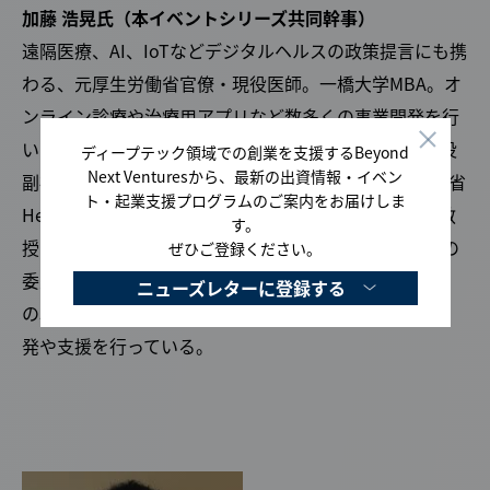
加藤 浩晃氏（本イベントシリーズ共同幹事）
遠隔医療、AI、IoTなどデジタルヘルスの政策提言にも携
わる、元厚生労働省官僚・現役医師。一橋大学MBA。オ
ンライン診療や治療用アプリなど数多くの事業開発を行
いながらAI医療機器開発の
アイリス
を共同創業し取締役
ディープテック領域での創業を支援するBeyond
Next Venturesから、最新の出資情報・イベン
副社長CSO。厚生労働省医療ベンチャー支援/経済産業省
ト・起業支援プログラムのご案内をお届けしま
Healthcare Innovation Hubアドバイザー、大学客員教
す。
授や非常勤講師、上場企業の社外取締役、学会や行政の
ぜひご登録ください。
委員など兼任。「医療現場」「医療制度」「ビジネス」
ニューズレターに登録する
の3領域を横断的に理解し、ヘルステック領域の事業開
発や支援を行っている。