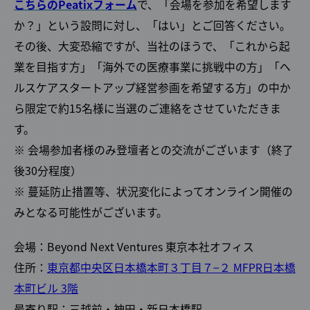
こちらのPeatixフォーム
で、「会場を参加を希望します
か？」という設問に対し、「はい」とご回答ください。
その後、大変恐縮ですが、当社のほうで、「これから起
業を目指す方」「海外での医療事業に挑戦中の方」「ヘ
ルスケアスタートアップ経営参画を希望する方」の中か
ら限定で約15名様に当選のご連絡をさせていただきま
す。
※ 会場参加者様のみ登壇者との交流がございます（終了
後30分程度）
※ 蔓延防止措置等、状況変化によってオンライン開催の
みとなる可能性がございます。
会場：Beyond Next Ventures 東京本社オフィス
住所：
東京都中央区日本橋本町３丁目７−２ MFPR日本橋
本町ビル 3階
最寄り駅：三越前・神田・新日本橋駅