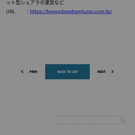
ット型シェアラボ運営など
URL ：
https://beyondnextventures.com/jp/
PREV
BACK TO LIST
NEXT