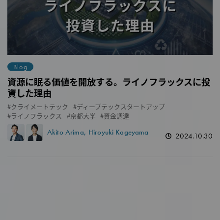
Blog
資源に眠る価値を開放する。ライノフラックスに投
資した理由
クライメートテック
ディープテックスタートアップ
ライノフラックス
京都大学
資金調達
Akito Arima
Hiroyuki Kageyama
2024.10.30