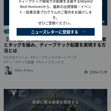
ディープテック領域での創業を支援するBeyond
Next Venturesから、最新の出資情報・イベン
ト・起業支援プログラムのご案内をお届けしま
す。
ぜひご登録ください。
ニューズレターに登録する
Interview
【保存版】商社出身文系ビジネスパーソンが研究者
とタッグを組み、ディープテック起業を実現する方
法とは
さかなドリーム
ディープテックスタートアップ
ディープテック起業
ライノフラックス
Akito Arima
2024.11.29