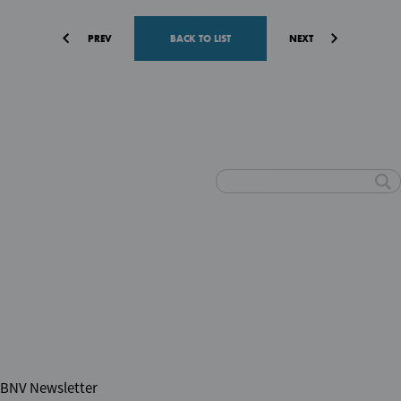
o
o
PREV
BACK TO LIST
NEXT
k
For Scientists & Startups
研究成果の事業化・起業、
資金調達に関するご相談はこちら
For Business Leaders
ディープテックスタートアップのCxOを
目指したい方向けのキャリア相談受付中
BNV Newsletter