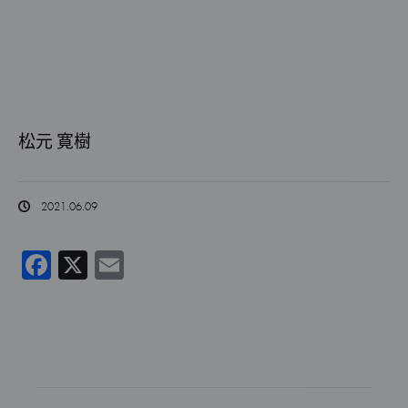
松元 寛樹
2021.06.09
F
X
E
a
m
c
ai
e
l
b