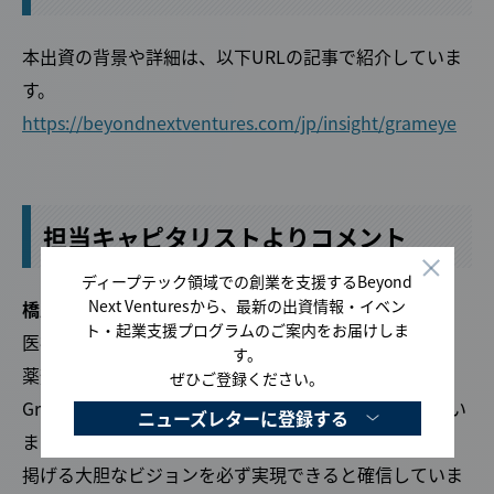
本出資の背景や詳細は、以下URLの記事で紹介していま
す。
https://beyondnextventures.com/jp/insight/grameye
担当キャピタリストよりコメント
ディープテック領域での創業を支援するBeyond
Next Venturesから、最新の出資情報・イベン
橋爪 克弥（Executive Officer / Partner）、柏木 康孝
ト・起業支援プログラムのご案内をお届けしま
医療現場の内外にまたがるグローバルな公衆衛生課題、
す。
薬剤耐性菌（AMR）。このグローバルな課題に挑む
ぜひご登録ください。
GramEyeへの出資を決定できたことを心から嬉しく思い
ニューズレターに登録する
ます。平岡氏・山田氏が率いる優れたチームであれば、
掲げる大胆なビジョンを必ず実現できると確信していま