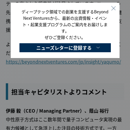
ティの高さから将来性が注目されています。Yaqumoの
先進的な技術と京都大学・分子科学研究所との強力な連
ディープテック領域での創業を支援するBeyond
Next Venturesから、最新の出資情報・イベン
携体制を高く評価し、同社の成長と量子産業の創出を支
ト・起業支援プログラムのご案内をお届けしま
援するため今回の出資を決定しました。
す。
ぜひご登録ください。
より詳細な投資理由に関する記事は下記URLよりご覧く
ニューズレターに登録する
ださい。
https://beyondnextventures.com/jp/insight/yaqumo/
担当キャピタリストよりコメント
伊藤 毅（CEO / Managing Partner）、蔭山 裕行
中性原子方式はここ数年間で量子コンピュータ実現の最
有力候補として急浮上した注目の技術方式です。一方