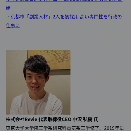
始
・
京都市「副業人材」2人を初採用 高い専門性を行政の
仕事に
株式会社Revie 代表取締役CEO 中沢 弘樹 氏
東京大学大学院工学系研究科電気系工学修了。2019年に