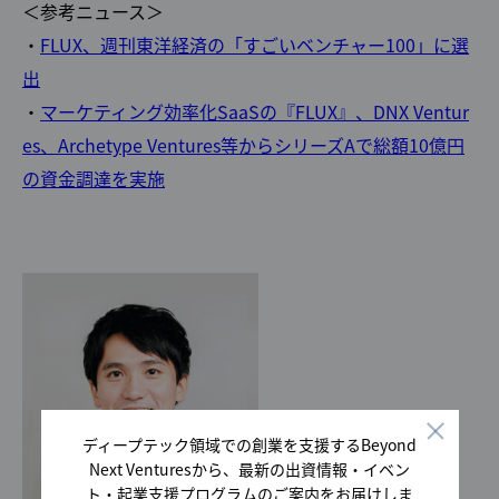
＜参考ニュース＞
・
FLUX、週刊東洋経済の「すごいベンチャー100」に選
出
・
マーケティング効率化SaaSの『FLUX』、DNX Ventur
es、Archetype Ventures等からシリーズAで総額10億円
の資金調達を実施
ディープテック領域での創業を支援するBeyond
Next Venturesから、最新の出資情報・イベン
ト・起業支援プログラムのご案内をお届けしま