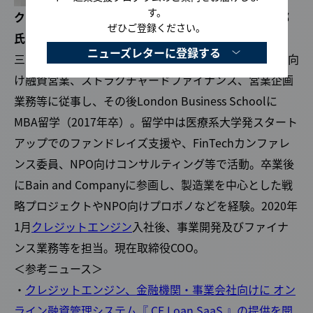
す。
クレジットエンジン株式会社 取締役COO 新色 顕一郎
ぜひご登録ください。
氏
ニューズレターに登録する
三菱東京UFJ銀行（現三菱UFJ銀行）にて中小・大企業向
け融資営業、ストラクチャードファイナンス、営業企画
業務等に従事し、その後London Business Schoolに
MBA留学（2017年卒）。留学中は医療系大学発スタート
アップでのファンドレイズ支援や、FinTechカンファレ
ンス委員、NPO向けコンサルティング等で活動。卒業後
にBain and Companyに参画し、製造業を中心とした戦
略プロジェクトやNPO向けプロボノなどを経験。2020年
1月
クレジットエンジン
入社後、事業開発及びファイナ
ンス業務等を担当。現在取締役COO。
＜参考ニュース＞
・
クレジットエンジン、金融機関・事業会社向けに オン
ライン融資管理システム『 CE Loan SaaS 』の提供を開