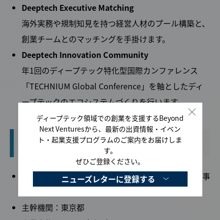
Deeptech Executive Matching
海外実務や規制知見を持つ経営人材のプール構築と、
創業チームとのマッチングを手掛けます。
Deeptech Innovation Community
年1回のディープテック特化型国際カンファレンス
「TECHNIUM Global Conference」を軸としたディ
ープテックのエコシステムづくりを行います。
ディープテック領域での創業を支援するBeyond
Next Venturesから、最新の出資情報・イベン
ト・起業支援プログラムのご案内をお届けしま
事業の概要について
す。
ぜひご登録ください。
事業名：多様な主体によるスタートアップ支援展開事
ニューズレターに登録する
業（TOKYO SUTEAM）
主幹機関：東京都