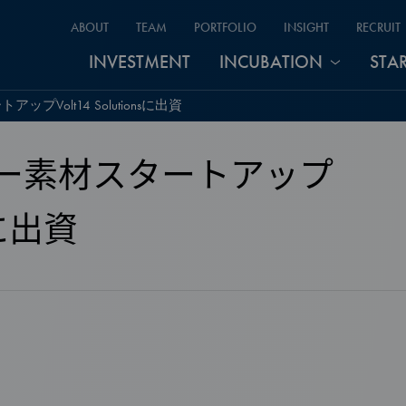
ABOUT
TEAM
PORTFOLIO
INSIGHT
RECRUIT
INVESTMENT
INCUBATION
STA
Volt14 Solutionsに出資
ー素材スタートアップ
nsに出資