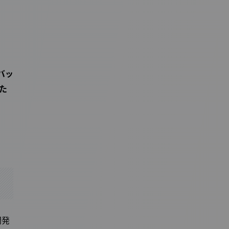
バッ
した
開発