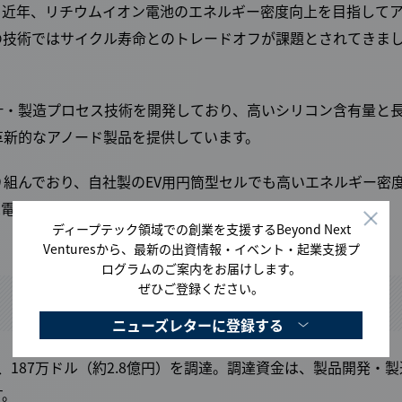
。近年、リチウムイオン電池のエネルギー密度向上を目指して
の技術ではサイクル寿命とのトレードオフが課題とされてきま
計・製造プロセス技術を開発しており、高いシリコン含有量と
革新的なアノード製品を提供しています。
組んでおり、自社製のEV用円筒型セルでも高いエネルギー密
家電など幅広い分野での展開が期待されます。
ディープテック領域での創業を支援するBeyond Next
Venturesから、最新の出資情報・イベント・起業支援プ
ログラムのご案内をお届けします。
ぜひご登録ください。
ニューズレターに登録する
て、187万ドル（約2.8億円）を調達。調達資金は、製品開発・製
す。