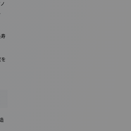
アノ
し
長寿
度を
造