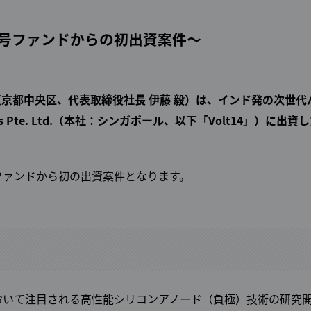
eインド1号ファンドからの初出資案件～
（本社：東京都中央区、代表取締役社長 伊藤 毅）は、インド発の次世代
ns Pte. Ltd.（本社：シンガポール、以下「Volt14」）に出資
ンド1号ファンドから初の出資案件となります。
池において注目される高性能シリコンアノード（負極）技術の研究