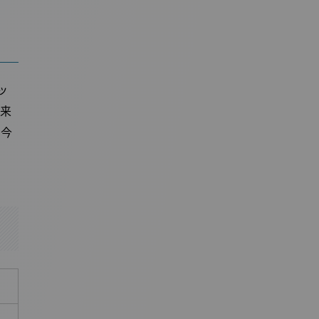
ッ
未来
を今