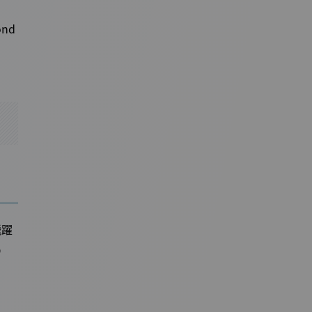
ond
飛躍
の