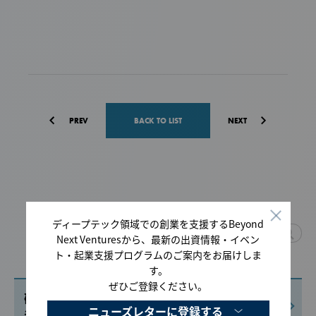
PREV
BACK TO LIST
NEXT
ディープテック領域での創業を支援するBeyond
Next Venturesから、最新の出資情報・イベン
ト・起業支援プログラムのご案内をお届けしま
す。
For Scientists & Startups
ぜひご登録ください。
研究成果の事業化・起業、
ニューズレターに登録する
資金調達に関するご相談はこちら