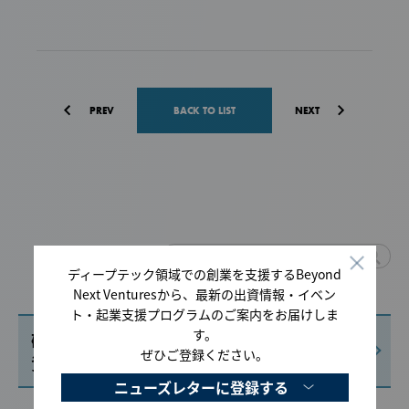
PREV
BACK TO LIST
NEXT
ディープテック領域での創業を支援するBeyond
Next Venturesから、最新の出資情報・イベン
For Scientists & Startups
ト・起業支援プログラムのご案内をお届けしま
す。
研究成果の事業化・起業、
ぜひご登録ください。
資金調達に関するご相談はこちら
ニューズレターに登録する
For Business Leaders