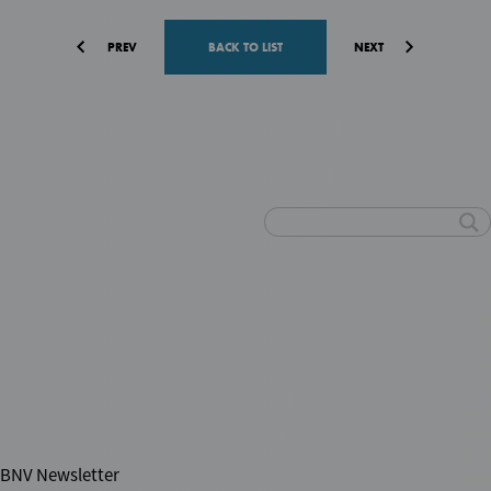
o
o
PREV
BACK TO LIST
NEXT
k
For Scientists & Startups
研究成果の事業化・起業、
資金調達に関するご相談はこちら
For Business Leaders
ディープテックスタートアップのCxOを
目指したい方向けのキャリア相談受付中
BNV Newsletter